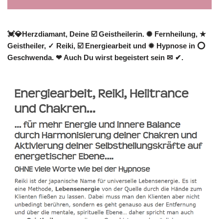
💓️💎Herzdiamant, Deine ☑️ Geistheilerin. ✺ Fernheilung, ★
Geistheiler, ✓ Reiki, ☑️ Energiearbeit und ✹ Hypnose in ⭕
Geschwenda. ❤ Auch Du wirst begeistert sein ✉ ✔.