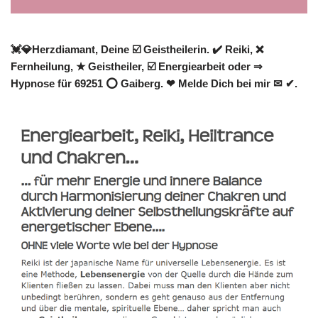
💓️💎Herzdiamant, Deine ☑️ Geistheilerin. ✔️ Reiki, ❌
Fernheilung, ★ Geistheiler, ☑️ Energiearbeit oder ⇒
Hypnose für 69251 ⭕ Gaiberg. ❤ Melde Dich bei mir ✉ ✔.