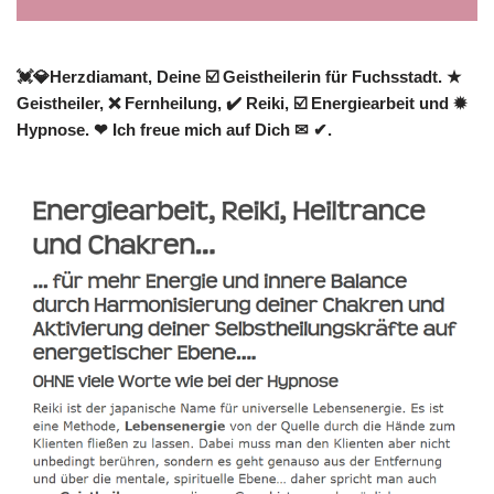
💓️💎Herzdiamant, Deine ☑️ Geistheilerin für Fuchsstadt. ★
Geistheiler, ❌ Fernheilung, ✔️ Reiki, ☑️ Energiearbeit und ✹
Hypnose. ❤ Ich freue mich auf Dich ✉ ✔.