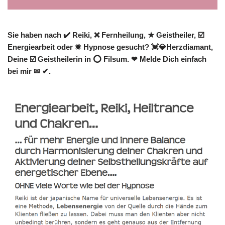
Sie haben nach ✔️ Reiki, ❌ Fernheilung, ★ Geistheiler, ☑️
Energiearbeit oder ✹ Hypnose gesucht? 💓️💎Herzdiamant,
Deine ☑️ Geistheilerin in ⭕ Filsum. ❤ Melde Dich einfach
bei mir ✉ ✔.