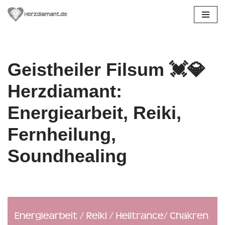
Zum
Inhalt
springen
Geistheiler Filsum 💓️💎
Herzdiamant:
Energiearbeit, Reiki,
Fernheilung,
Soundhealing