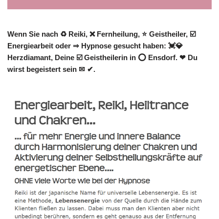
Wenn Sie nach ♻ Reiki, ❌ Fernheilung, ⭐ Geistheiler, ☑️
Energiearbeit oder ⇒ Hypnose gesucht haben: 💓️💎
Herzdiamant, Deine ☑️ Geistheilerin in ⭕ Ensdorf. ❤ Du
wirst begeistert sein ✉ ✔.