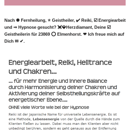
Nach ✺ Fernheilung, ⭐ Geistheiler, ✔️ Reiki, ☑️ Energiearbeit
und ⇒ Hypnose gesucht? 💓️💎Herzdiamant, Deine ☑️
Geistheilerin für 23869 ⭕ Elmenhorst. ❤ Ich freue mich auf
Dich ✉ ✔.