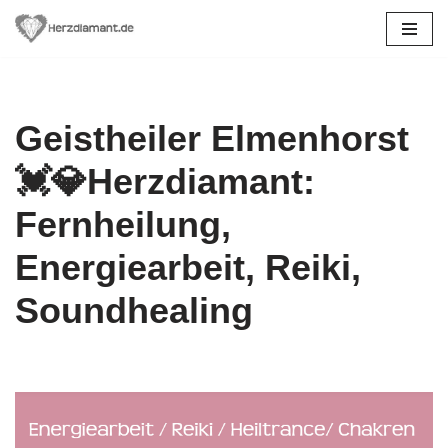
Zum
Inhalt
springen
Geistheiler Elmenhorst
💓️💎Herzdiamant:
Fernheilung,
Energiearbeit, Reiki,
Soundhealing