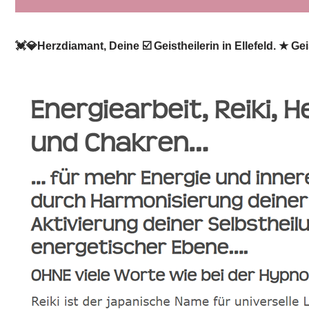
💓️💎Herzdiamant, Deine ☑️ Geistheilerin in Ellefeld. ★ G