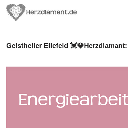
Zum
Inhalt
springen
Geistheiler Ellefeld 💓️💎Herzdiamant