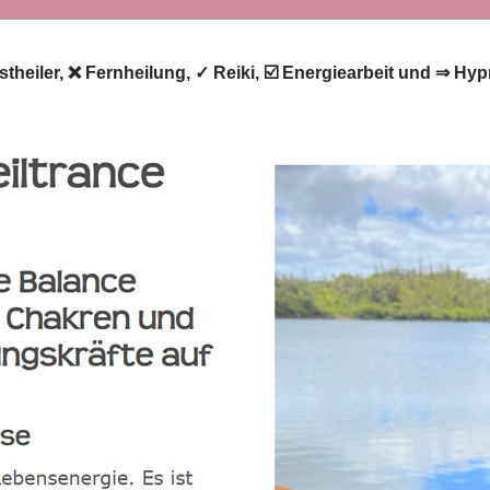
eistheiler, ❌ Fernheilung, ✓ Reiki, ☑️ Energiearbeit und ⇒ Hy