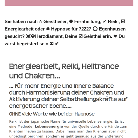
Sie haben nach ⭐ Geistheiler, ✺ Fernheilung, ✓ Reiki, ☑️
Energiearbeit oder ✹ Hypnose für 72227 ⭕ Egenhausen
gesucht? 💓️💎Herzdiamant, Deine ☑️ Geistheilerin. ❤ Du
wirst begeistert sein ✉ ✔.