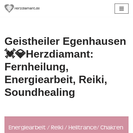
Zum
Inhalt
springen
Geistheiler Egenhausen
💓️💎Herzdiamant:
Fernheilung,
Energiearbeit, Reiki,
Soundhealing