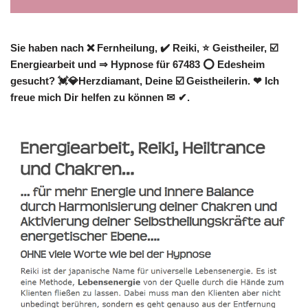
Sie haben nach ❌ Fernheilung, ✔️ Reiki, ⭐ Geistheiler, ☑️
Energiearbeit und ⇒ Hypnose für 67483 ⭕ Edesheim
gesucht? 💓️💎Herzdiamant, Deine ☑️ Geistheilerin. ❤ Ich
freue mich Dir helfen zu können ✉ ✔.