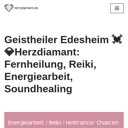
Zum
Inhalt
springen
Geistheiler Edesheim 💓️
💎Herzdiamant:
Fernheilung, Reiki,
Energiearbeit,
Soundhealing