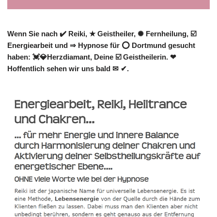
Wenn Sie nach ✔️ Reiki, ★ Geistheiler, ✺ Fernheilung, ☑️
Energiearbeit und ⇒ Hypnose für ⭕ Dortmund gesucht
haben: 💓️💎Herzdiamant, Deine ☑️ Geistheilerin. ❤
Hoffentlich sehen wir uns bald ✉ ✔.