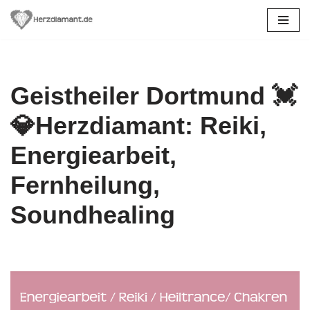
Zum
Inhalt
springen
Geistheiler Dortmund 💓️
💎Herzdiamant: Reiki,
Energiearbeit,
Fernheilung,
Soundhealing