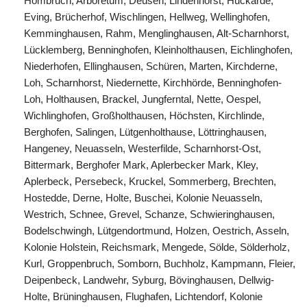
Hombruch, Arboretum, Deusen, Lindenhorst, Huckarde,
Eving, Brücherhof, Wischlingen, Hellweg, Wellinghofen,
Kemminghausen, Rahm, Menglinghausen, Alt-Scharnhorst,
Lücklemberg, Benninghofen, Kleinholthausen, Eichlinghofen,
Niederhofen, Ellinghausen, Schüren, Marten, Kirchderne,
Loh, Scharnhorst, Niedernette, Kirchhörde, Benninghofen-
Loh, Holthausen, Brackel, Jungferntal, Nette, Oespel,
Wichlinghofen, Großholthausen, Höchsten, Kirchlinde,
Berghofen, Salingen, Lütgenholthause, Löttringhausen,
Hangeney, Neuasseln, Westerfilde, Scharnhorst-Ost,
Bittermark, Berghofer Mark, Aplerbecker Mark, Kley,
Aplerbeck, Persebeck, Kruckel, Sommerberg, Brechten,
Hostedde, Derne, Holte, Buschei, Kolonie Neuasseln,
Westrich, Schnee, Grevel, Schanze, Schwieringhausen,
Bodelschwingh, Lütgendortmund, Holzen, Oestrich, Asseln,
Kolonie Holstein, Reichsmark, Mengede, Sölde, Sölderholz,
Kurl, Groppenbruch, Somborn, Buchholz, Kampmann, Fleier,
Deipenbeck, Landwehr, Syburg, Bövinghausen, Dellwig-
Holte, Brüninghausen, Flughafen, Lichtendorf, Kolonie