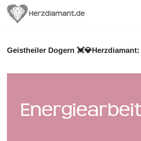
Zum
Inhalt
springen
Geistheiler Dogern 💓️💎Herzdiamant: