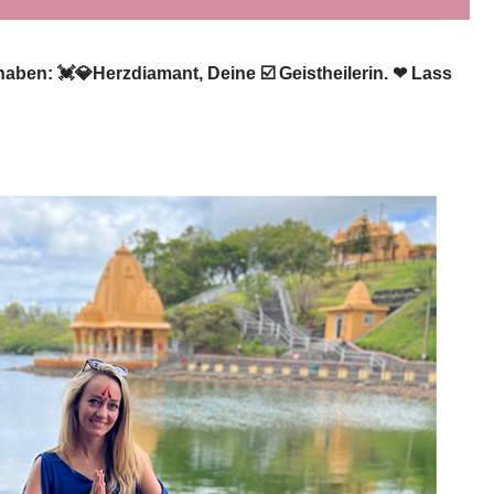
aben: 💓️💎Herzdiamant, Deine ☑️ Geistheilerin. ❤ Lass