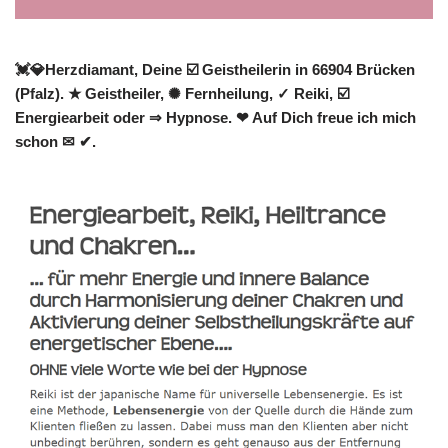
💓️💎Herzdiamant, Deine ☑️ Geistheilerin in 66904 Brücken
(Pfalz). ★ Geistheiler, ✺ Fernheilung, ✓ Reiki, ☑️
Energiearbeit oder ⇒ Hypnose. ❤ Auf Dich freue ich mich
schon ✉ ✔.