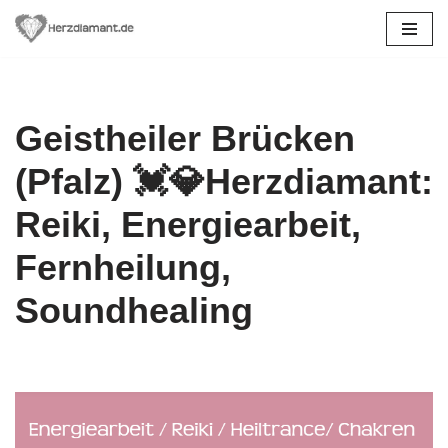
Zum
Inhalt
springen
Geistheiler Brücken
(Pfalz) 💓️💎Herzdiamant:
Reiki, Energiearbeit,
Fernheilung,
Soundhealing