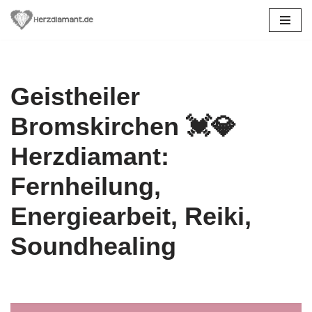
Zum
Inhalt
springen
Geistheiler
Bromskirchen 💓️💎
Herzdiamant:
Fernheilung,
Energiearbeit, Reiki,
Soundhealing