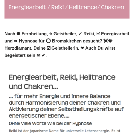
Nach ✺ Fernheilung, ⭐ Geistheiler, ✓ Reiki, ☑️ Energiearbeit
und ⇒ Hypnose für ⭕ Bromskirchen gesucht? 💓️💎
Herzdiamant, Deine ☑️ Geistheilerin. ❤ Auch Du wirst
begeistert sein ✉ ✔.