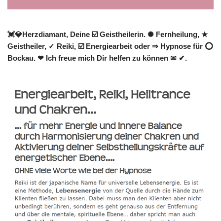
💓️💎Herzdiamant, Deine ☑️ Geistheilerin. ✺ Fernheilung, ★
Geistheiler, ✓ Reiki, ☑️ Energiearbeit oder ⇒ Hypnose für ⭕
Bockau. ❤ Ich freue mich Dir helfen zu können ✉ ✔.