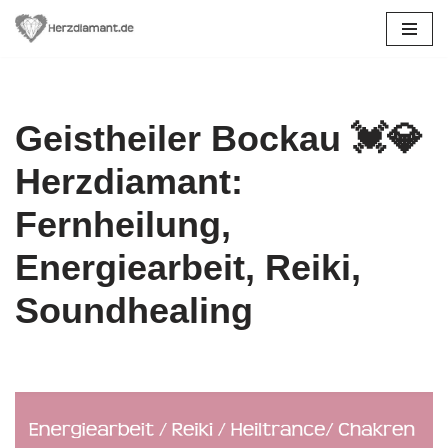
Zum
Inhalt
springen
Geistheiler Bockau 💓️💎
Herzdiamant:
Fernheilung,
Energiearbeit, Reiki,
Soundhealing