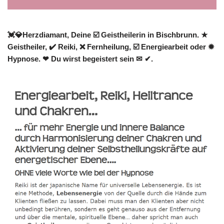
💓️💎Herzdiamant, Deine ☑️ Geistheilerin in Bischbrunn. ★
Geistheiler, ✔️ Reiki, ❌ Fernheilung, ☑️ Energiearbeit oder ✹
Hypnose. ❤ Du wirst begeistert sein ✉ ✔.