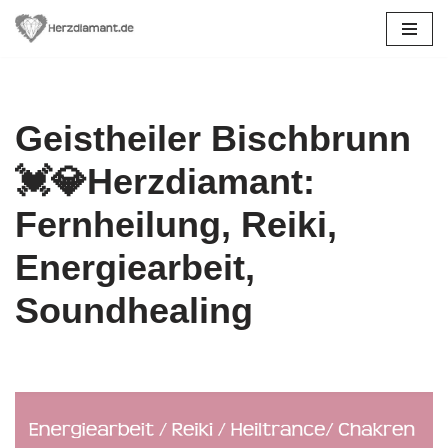
Zum
Inhalt
springen
Geistheiler Bischbrunn
💓️💎Herzdiamant:
Fernheilung, Reiki,
Energiearbeit,
Soundhealing