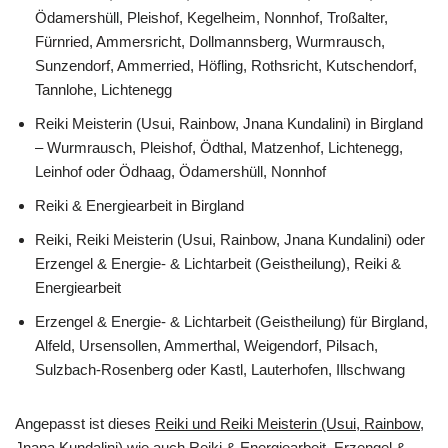
Ödamershüll, Pleishof, Kegelheim, Nonnhof, Troßalter,
Fürnried, Ammersricht, Dollmannsberg, Wurmrausch,
Sunzendorf, Ammerried, Höfling, Rothsricht, Kutschendorf,
Tannlohe, Lichtenegg
Reiki Meisterin (Usui, Rainbow, Jnana Kundalini) in Birgland
– Wurmrausch, Pleishof, Ödthal, Matzenhof, Lichtenegg,
Leinhof oder Ödhaag, Ödamershüll, Nonnhof
Reiki & Energiearbeit in Birgland
Reiki, Reiki Meisterin (Usui, Rainbow, Jnana Kundalini) oder
Erzengel & Energie- & Lichtarbeit (Geistheilung), Reiki &
Energiearbeit
Erzengel & Energie- & Lichtarbeit (Geistheilung) für Birgland,
Alfeld, Ursensollen, Ammerthal, Weigendorf, Pilsach,
Sulzbach-Rosenberg oder Kastl, Lauterhofen, Illschwang
Angepasst ist dieses
Reiki und Reiki Meisterin (Usui, Rainbow,
Jnana Kundalini) wie auch Reiki & Energiearbeit, Erzengel &