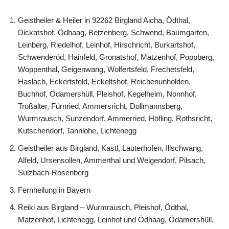
Geistheiler & Heiler in 92262 Birgland Aicha, Ödthal,
Dickatshof, Ödhaag, Betzenberg, Schwend, Baumgarten,
Leinberg, Riedelhof, Leinhof, Hirschricht, Burkartshof,
Schwenderöd, Hainfeld, Gronatshof, Matzenhof, Poppberg,
Woppenthal, Geigenwang, Wolfertsfeld, Frechetsfeld,
Haslach, Eckertsfeld, Eckeltshof, Reichenunholden,
Buchhof, Ödamershüll, Pleishof, Kegelheim, Nonnhof,
Troßalter, Fürnried, Ammersricht, Dollmannsberg,
Wurmrausch, Sunzendorf, Ammerried, Höfling, Rothsricht,
Kutschendorf, Tannlohe, Lichtenegg
Geistheiler aus Birgland, Kastl, Lauterhofen, Illschwang,
Alfeld, Ursensollen, Ammerthal und Weigendorf, Pilsach,
Sulzbach-Rosenberg
Fernheilung in Bayern
Reiki aus Birgland – Wurmrausch, Pleishof, Ödthal,
Matzenhof, Lichtenegg, Leinhof und Ödhaag, Ödamershüll,