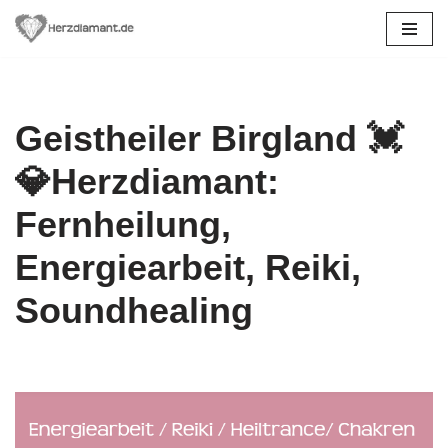
Zum
Inhalt
springen
Geistheiler Birgland 💓️
💎Herzdiamant:
Fernheilung,
Energiearbeit, Reiki,
Soundhealing