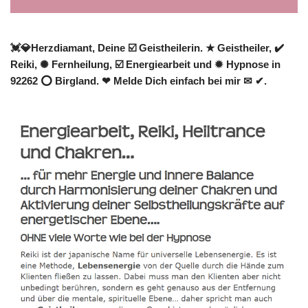
💓️💎Herzdiamant, Deine ☑️ Geistheilerin. ★ Geistheiler, ✔️
Reiki, ✺ Fernheilung, ☑️ Energiearbeit und ✹ Hypnose in
92262 ⭕ Birgland. ❤ Melde Dich einfach bei mir ✉ ✔.