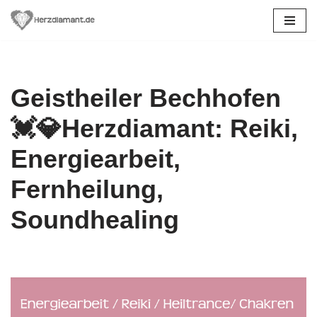
Zum
Inhalt
springen
Geistheiler Bechhofen
💓️💎Herzdiamant: Reiki,
Energiearbeit,
Fernheilung,
Soundhealing