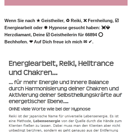
Wenn Sie nach ★ Geistheiler, ♻ Reiki, ❌ Fernheilung, ☑️
Energiearbeit oder ✹ Hypnose gesucht haben: 💓️💎
Herzdiamant, Deine ☑️ Geistheilerin für 66894 ⭕
Bechhofen. ❤ Auf Dich freue ich mich ✉ ✔.