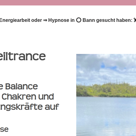
️ Energiearbeit oder ⇒ Hypnose in ⭕ Bann gesucht haben: 💓️