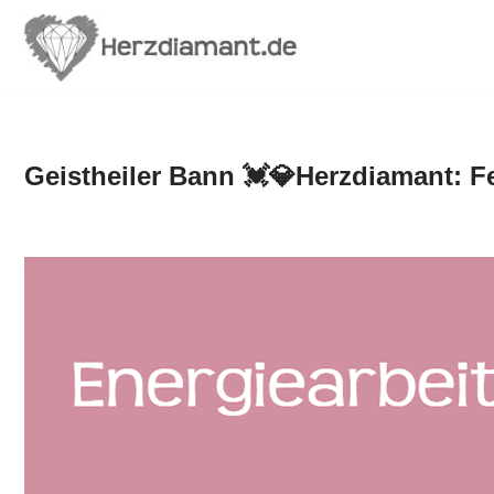
Zum
Inhalt
springen
Geistheiler Bann 💓️💎Herzdiamant: F