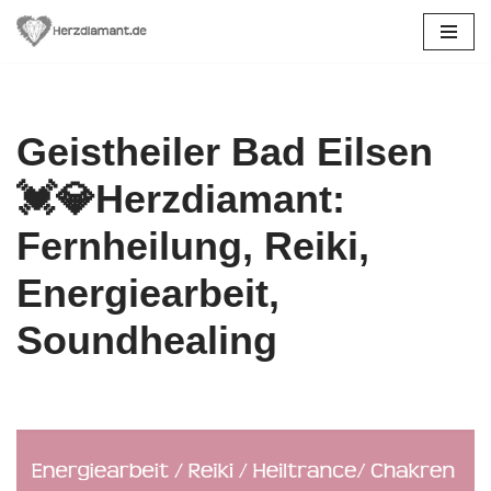
Zum
Inhalt
springen
Geistheiler Bad Eilsen
💓️💎Herzdiamant:
Fernheilung, Reiki,
Energiearbeit,
Soundhealing