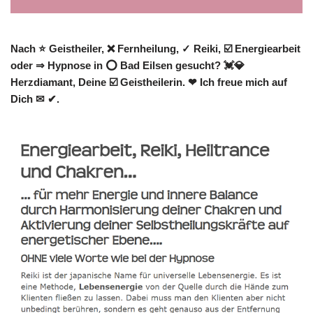
Nach ⭐ Geistheiler, ❌ Fernheilung, ✓ Reiki, ☑️ Energiearbeit
oder ⇒ Hypnose in ⭕ Bad Eilsen gesucht? 💓️💎
Herzdiamant, Deine ☑️ Geistheilerin. ❤ Ich freue mich auf
Dich ✉ ✔.