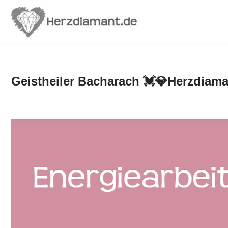
Zum
Inhalt
springen
Geistheiler Bacharach 💓️💎Herzdiama