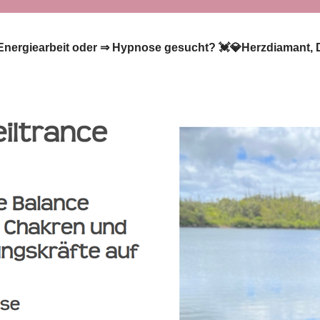
️ Energiearbeit oder ⇒ Hypnose gesucht? 💓️💎Herzdiamant, 