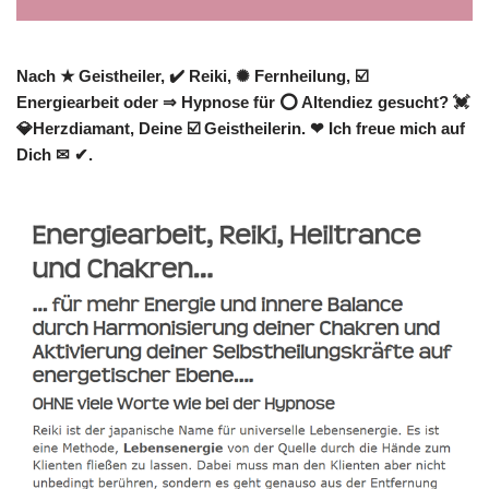
Nach ★ Geistheiler, ✔️ Reiki, ✺ Fernheilung, ☑️
Energiearbeit oder ⇒ Hypnose für ⭕ Altendiez gesucht? 💓️
💎Herzdiamant, Deine ☑️ Geistheilerin. ❤ Ich freue mich auf
Dich ✉ ✔.