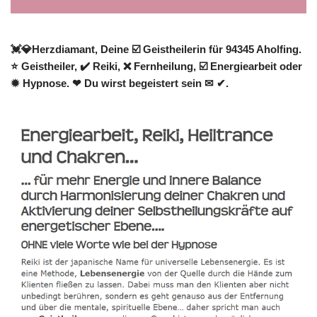
💓️💎Herzdiamant, Deine ☑️ Geistheilerin für 94345 Aholfing.
⭐ Geistheiler, ✔️ Reiki, ❌ Fernheilung, ☑️ Energiearbeit oder
✹ Hypnose. ❤ Du wirst begeistert sein ✉ ✔.