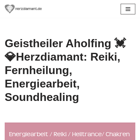
Zum
Inhalt
springen
Geistheiler Aholfing 💓️
💎Herzdiamant: Reiki,
Fernheilung,
Energiearbeit,
Soundhealing